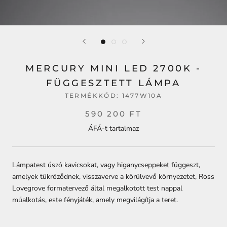
MERCURY MINI LED 2700K -
FÜGGESZTETT LÁMPA
TERMÉKKÓD:
1477W10A
590 200 FT
ÁFÁ-t tartalmaz
Lámpatest úszó kavicsokat, vagy higanycseppeket függeszt,
amelyek tükröződnek, visszaverve a körülvevő környezetet, Ross
Lovegrove formatervező által megalkotott test nappal
műalkotás, este fényjáték, amely megvilágítja a teret.