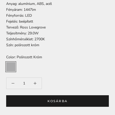
Anyag: alumínium, ABS, acél
Fényáram: 1447lm
Fényforrás: LED
Fejelés: beépített
Tervező: Ross Lovegrove
Teljesítmény: 29.0W
Színhőmérséklet: 2700K
Szín: polírozott króm
Color:
Polírozott Króm
Polírozott
Króm
KOSÁRBA